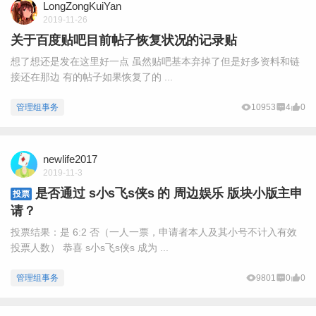
LongZongKuiYan
2019-11-26
关于百度贴吧目前帖子恢复状况的记录贴
想了想还是发在这里好一点 虽然贴吧基本弃掉了但是好多资料和链
接还在那边 有的帖子如果恢复了的 ...
管理组事务
10953
4
0
newlife2017
2019-11-3
是否通过 s小s飞s侠s 的 周边娱乐 版块小版主申
投票
请？
投票结果：是 6:2 否（一人一票，申请者本人及其小号不计入有效
投票人数） 恭喜 s小s飞s侠s 成为 ...
管理组事务
9801
0
0