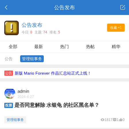
公告发布
公告发布
收藏
+1
今日:
0
主题:
74
排名:
5
全部
最新
热门
热帖
精华
公告
管理组事务
新版 Mario Forever 作品汇总站正式上线！
公告
admin
2024-4-27
是否同意解除 水银龟 的社区黑名单？
投票
管理组事务
1817
1
0