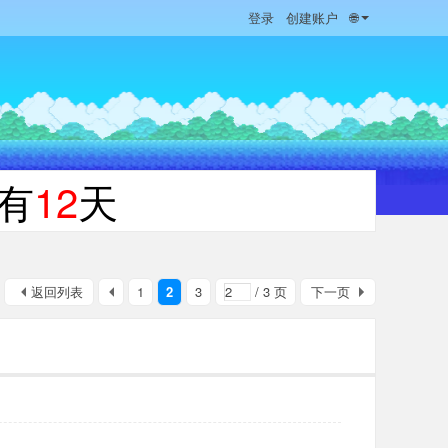
登录
创建账户
🌐
有
12
天
返回列表
1
2
3
/ 3 页
下一页