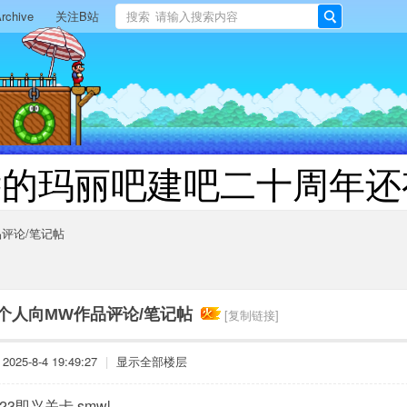
rchive
关注B站
搜索
搜
索
远的玛丽吧建吧二十周年还
评论/笔记帖
个人向MW作品评论/笔记帖
[复制链接]
025-8-4 19:49:27
|
显示全部楼层
723即兴关卡.smwl