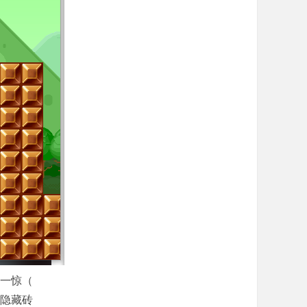
一惊（
隐藏砖