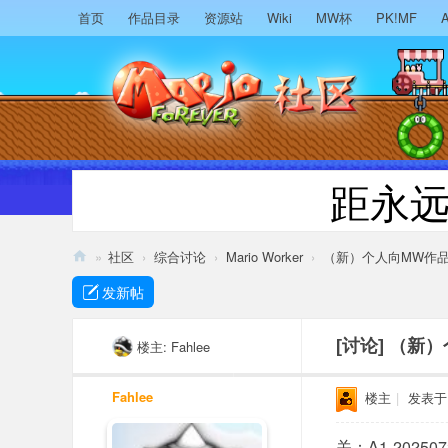
首页
作品目录
资源站
Wiki
MW杯
PK!MF
A
距永
»
社区
›
综合讨论
›
Mario Worker
›
（新）个人向MW作品
M
发新帖
ari
o
[讨论]
（新）
楼主:
Fahlee
F
Fahlee
楼主
|
发表于 2
or
ev
关：A1-20250