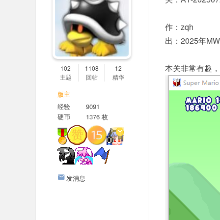
er
社
作：zqh
区
出：2025年M
本关非常有趣，
102
1108
12
主题
回帖
精华
版主
经验
9091
硬币
1376 枚
发消息