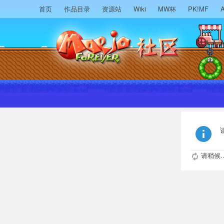
首页
作品目录
资源站
Wiki
MW杯
PK!MF
A
请稍候