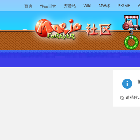
首页
作品目录
资源站
Wiki
MW杯
PK!MF
A
请稍候