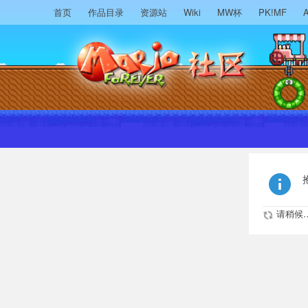
首页
作品目录
资源站
Wiki
MW杯
PK!MF
A
请稍候