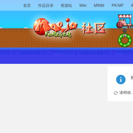
首页
作品目录
资源站
Wiki
MW杯
PK!MF
A
请稍候