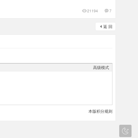
21194
7
返 回
高级模式
本版积分规则