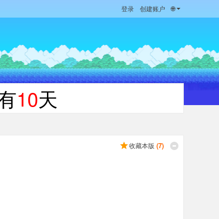
登录
创建账户
🌐
有
10
天
收藏本版
(
7
)