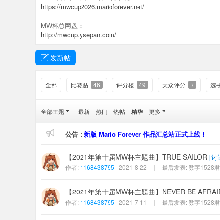
er
https://mwcup2026.marioforever.net/
社
MW杯总网盘：
区
http://mwcup.ysepan.com/
发新帖
全部
比赛贴
46
评分楼
49
大众评分
7
选
全部主题
最新
热门
热帖
精华
更多
公告 :
新版 Mario Forever 作品汇总站正式上线！
【2021年第十届MW杯主题曲】TRUE SAILOR
[
讨
作者:
1168438795
2021-8-22
|
最后发表:
数字1528君
【2021年第十届MW杯主题曲】NEVER BE AFRAI
作者:
1168438795
2021-7-11
|
最后发表:
数字1528君