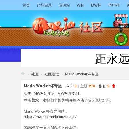
首页
作品目录
资源站
Wiki
MW杯
PK!MF
A
距永
»
社区
›
社区活动
›
Mario Worker杯专区
M
Mario Worker杯专区
今日:
0
|
主题:
270
|
排名:
2
ari
版主:
MW杯组委会
,
MW杯评委组
o
本版
禁水
，水帖和非相关帖将被移动至谈天说地分区。
F
Mario Worker杯官方网站：
or
https://mwcup.marioforever.net/
ev
2026年第十五届MW杯上传系统：