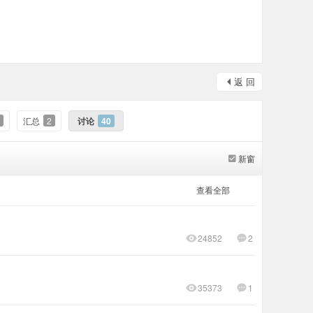
返 回
汇总
2
讨论
40
新窗
查看全部
24852
2
35373
1