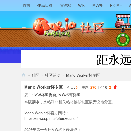
首页
作品目录
资源站
Wiki
MW杯
PK!MF
A
距永
»
社区
›
社区活动
›
Mario Worker杯专区
M
Mario Worker杯专区
今日:
0
|
主题:
270
|
排名:
2
ari
版主:
MW杯组委会
,
MW杯评委组
o
本版
禁水
，水帖和非相关帖将被移动至谈天说地分区。
F
Mario Worker杯官方网站：
or
https://mwcup.marioforever.net/
ev
2026年第十五届MW杯上传系统：