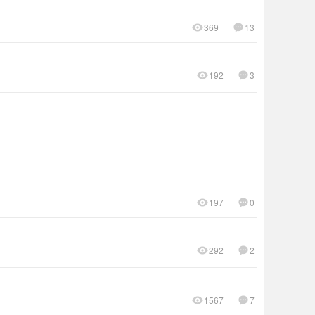
369
13
192
3
197
0
292
2
1567
7