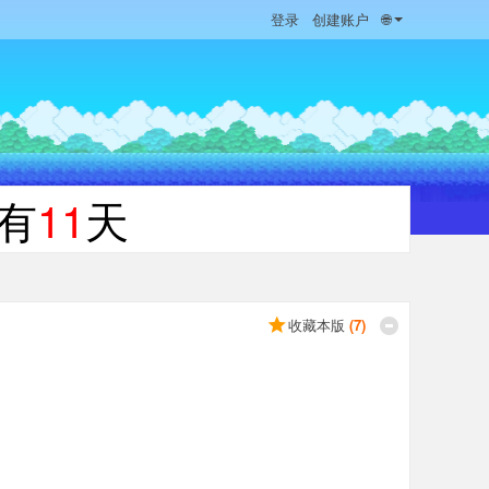
登录
创建账户
🌐
有
11
天
收藏本版
(
7
)