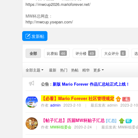
er
https://mwcup2026.marioforever.net/
社
MW杯总网盘：
区
http://mwcup.ysepan.com/
发新帖
全部
比赛贴
46
评分楼
49
大众评分
6
选
全部主题
最新
热门
热帖
精华
更多
公告 :
新版 Mario Forever 作品汇总站正式上线！
【必看】Mario Forever 社区管理规定
作者:
admin
2023-2-10
|
最后发表:
admin
2023-2-10
【帖子汇总】历届MW杯贴子汇总
[
汇总
]
作者:
MW杯组委会
2020-2-24
|
最后发表:
MW杯组委