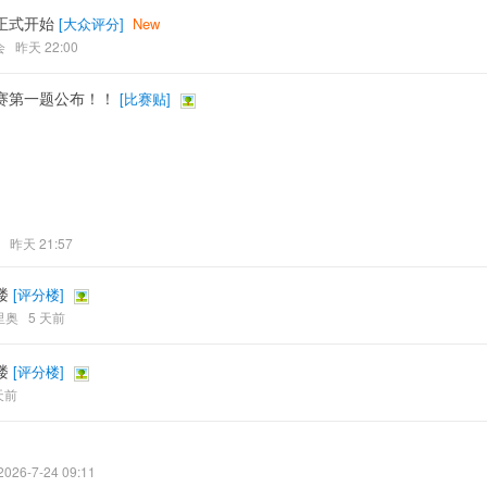
正式开始
[
大众评分
]
New
会
昨天 22:00
正赛第一题公布！！
[
比赛贴
]
昨天 21:57
楼
[
评分楼
]
里奥
5 天前
楼
[
评分楼
]
天前
2026-7-24 09:11