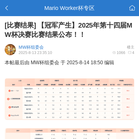
Mario Worker杯专区
[比赛结果]
【冠军产生】2025年第十四届M
W杯决赛比赛结果公布！！
MW杯组委会
楼主
2025-8-13 23:35:10
1066
4
本帖最后由 MW杯组委会 于 2025-8-14 18:50 编辑