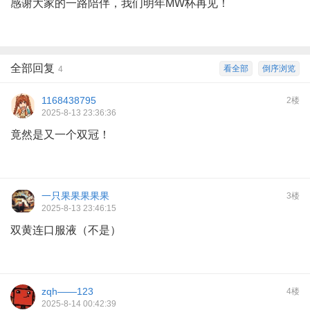
感谢大家的一路陪伴，我们明年MW杯再见！
全部回复
看全部
倒序浏览
4
1168438795
2楼
2025-8-13 23:36:36
竟然是又一个双冠！
一只果果果果果
3楼
2025-8-13 23:46:15
双黄连口服液（不是）
zqh——123
4楼
2025-8-14 00:42:39