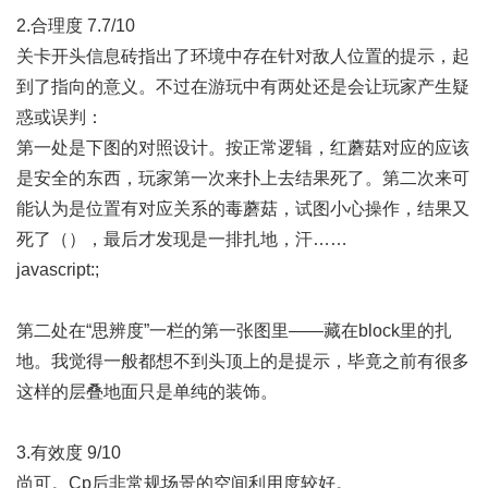
2.合理度 7.7/10
关卡开头信息砖指出了环境中存在针对敌人位置的提示，起
到了指向的意义。不过在游玩中有两处还是会让玩家产生疑
惑或误判：
第一处是下图的对照设计。按正常逻辑，红蘑菇对应的应该
是安全的东西，玩家第一次来扑上去结果死了。第二次来可
能认为是位置有对应关系的毒蘑菇，试图小心操作，结果又
死了（），最后才发现是一排扎地，汗……
javascript:;
第二处在“思辨度”一栏的第一张图里——藏在block里的扎
地。我觉得一般都想不到头顶上的是提示，毕竟之前有很多
这样的层叠地面只是单纯的装饰。
3.有效度 9/10
尚可。Cp后非常规场景的空间利用度较好。