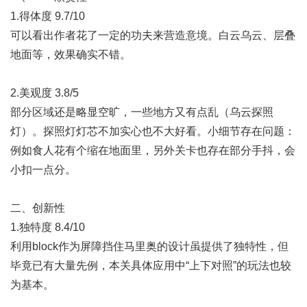
1.得体度 9.7/10
可以看出作者花了一定的功夫来营造意境。白云乌云、层叠
地面等，效果确实不错。
2.美观度 3.8/5
部分区域还是略显空旷，一些地方又有点乱（乌云探照
灯）。探照灯灯芯不加实心也不大好看。小细节存在问题：
例如食人花有个缩在地面里，另外关卡也存在部分手抖，会
小扣一点分。
二、创新性
1.独特度 8.4/10
利用block作为屏障挡住马里奥的设计虽提供了独特性，但
毕竟已有大量先例，本关具体应用中“上下对照”的玩法也较
为基本。