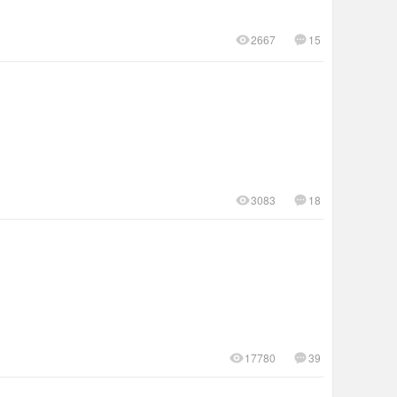
2667
15
3083
18
17780
39