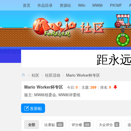
首页
作品目录
资源站
Wiki
MW杯
PK!MF
A
距永
»
社区
›
社区活动
›
Mario Worker杯专区
M
Mario Worker杯专区
今日:
0
|
主题:
269
|
排名:
9
ari
版主:
MW杯组委会
,
MW杯评委组
o
发新帖
F
or
全部
比赛贴
46
评分楼
49
大众评分
6
选
ev