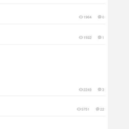
1964
0
1932
1
2249
3
5751
22