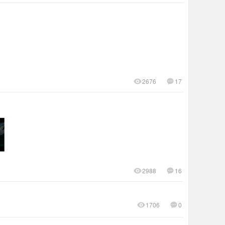
2676
17
2988
16
1706
0