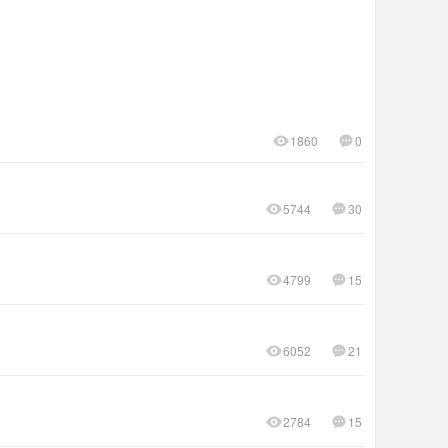
1860
0
5744
30
4799
15
6052
21
2784
15