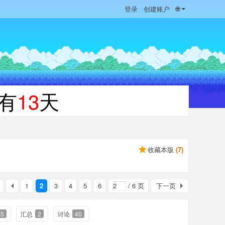
登录
创建账户
🌐
有
13
天
收藏本版
(
7
)
1
2
3
4
5
6
/ 6 页
下一页
15
汇总
2
讨论
40