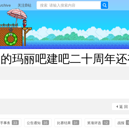
rchive
关注B站
搜索
搜
索
远的玛丽吧建吧二十周年还
返 回
手事务
33
公告通知
35
比赛结果
31
奖项评选
12
战报