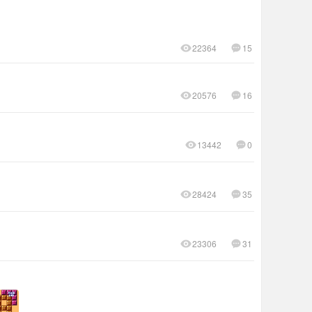
22364
15
20576
16
13442
0
28424
35
23306
31