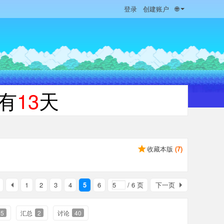
登录
创建账户
🌐
有
13
天
收藏本版
(
7
)
1
2
3
4
5
6
/ 6 页
下一页
15
汇总
2
讨论
40