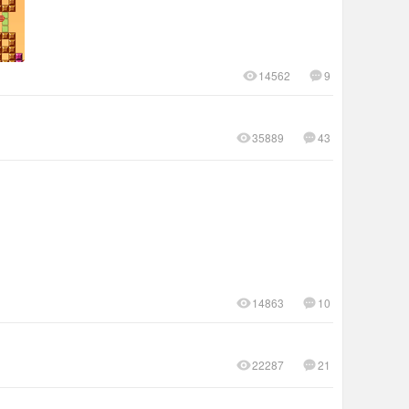
14562
9
35889
43
14863
10
22287
21