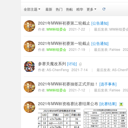
er
全部主题
最新
热门
热帖
精华
更多
社
区
2021年MW杯初赛第二轮截止
[
公告通知
]
作者:
MW杯组委会
2021-7-22
|
最后发表:
MW杯组委
2021年MW杯初赛第一轮截止
[
公告通知
]
作者:
MW杯组委会
2021-7-19
|
最后发表:
Fahlee
20
参赛关魔改系列
[
讨论
]
作者:
AS-ChenFeng
2021-7-14
|
最后发表:
AS-Chen
2021年MW杯初赛抽签正式开始！
[
选手事务
]
作者:
MW杯组委会
2021-7-12
|
最后发表:
Fahlee
20
2021年MW杯资格赛比赛结果公布
[
比赛结果
]