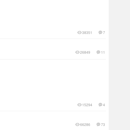
38351
7
26849
11
15294
4
66286
73