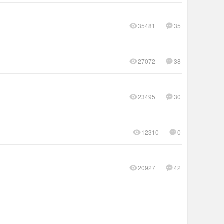
35481
35
27072
38
23495
30
12310
0
20927
42