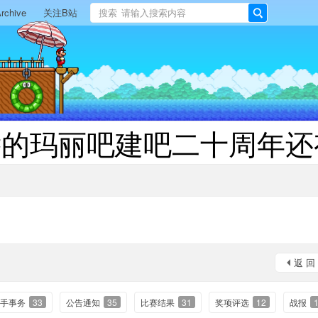
rchive
关注B站
搜索
搜
索
远的玛丽吧建吧二十周年还
返 回
手事务
33
公告通知
35
比赛结果
31
奖项评选
12
战报