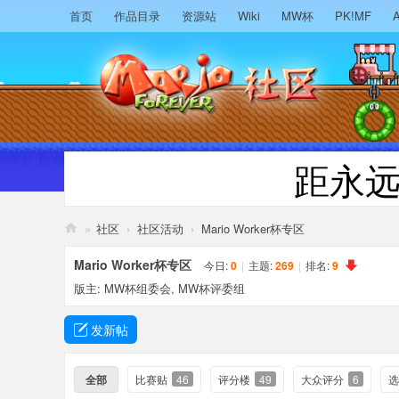
首页
作品目录
资源站
Wiki
MW杯
PK!MF
A
距永
»
社区
›
社区活动
›
Mario Worker杯专区
M
Mario Worker杯专区
今日:
0
|
主题:
269
|
排名:
9
ari
版主:
MW杯组委会
,
MW杯评委组
o
发新帖
F
or
全部
比赛贴
46
评分楼
49
大众评分
6
选
ev