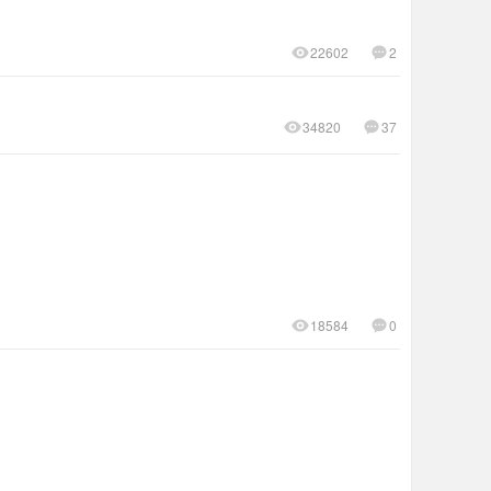
22602
2
34820
37
18584
0