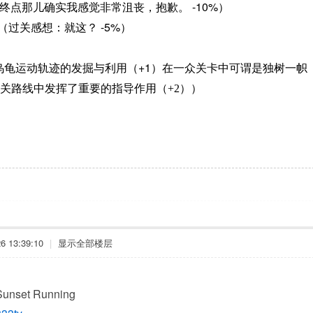
-10%
终点那儿确实我感觉非常沮丧，抱歉。
）
-5%
（过关感想：就这？
）
+1
乌龟运动轨迹的发掘与利用（
）在一众关卡中可谓是独树一帜
关路线中发挥了重要的指导作用（
+2
））
 13:39:10
|
显示全部楼层
set Running