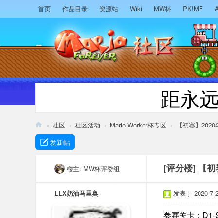
首页
作品目录
资源站
Wiki
MW杯
PK!MF
A
距永
»
社区
›
社区活动
›
Mario Worker杯专区
›
【初赛】2020
M
发新帖
ari
o
[评分楼]
【初
楼主:
MW杯评委组
F
LLX奶油马里奥
发表于 2020-7-26
or
ev
D1-S
参赛关卡：