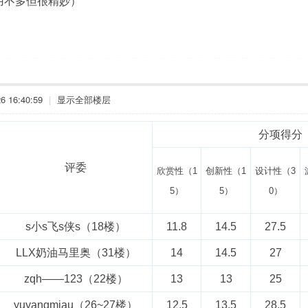
利用不多但很精妙）
 16:40:59
|
显示全部楼层
分项得分
评委
欣赏性（1
创新性（1
设计性（3
5）
5）
0）
s小s飞s侠s（18楼）
11.8
14.5
27.5
LLX奶油马里奥（31楼）
14
14.5
27
zqh——123（22楼）
13
13
25
yuyangmiau（26~27楼）
12.5
13.5
28.5