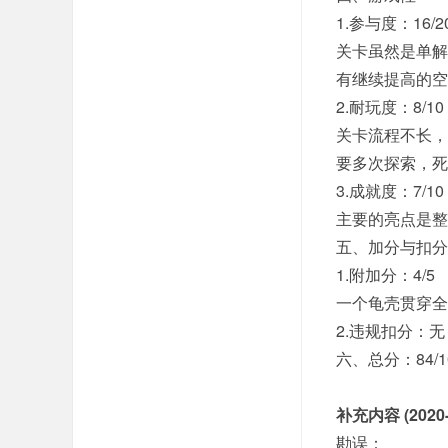
1.参与度：16/2
关卡虽然是单解
有继续提高的空
2.耐玩度：8/10
关卡流程不长，
要多次探索，死
3.成就度：7/10
主要的亮点是整
五、加分与扣分
1.附加分：4/5
一个龟壳贯穿全
2.违规扣分：无
六、总分：84/1
补充内容 (2020-7
勘误：