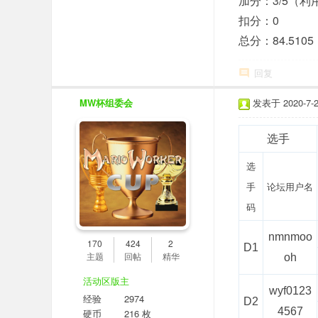
加分：3/5（
扣分：0
总分：84.5105
回复
MW杯组委会
发表于 2020-7-26
选手
选
手
论坛用户名
码
nmnmoo
170
424
2
D1
主题
回帖
精华
oh
活动区版主
wyf0123
经验
2974
D2
4567
硬币
216 枚