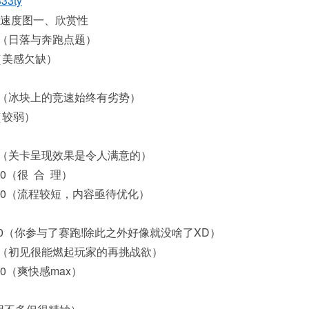
33ty
速度图一、欣赏性
10（日落与奔跑点题）
5（美感欠缺）
10（冰块上的竞速始终有劣势）
5（较弱）
10（关卡呈现效果是令人满意的）
/10（很 合 理）
5/10（流程较短，内容亟待优化）
/20（你参与了赛跑!除此之外好像就没啥了XD）
10（初见很能燃起玩家的再挑战欲）
/10（爽快感max）