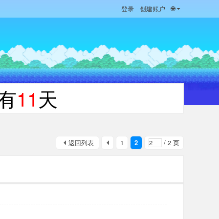
登录
创建账户
🌐
有
11
天
返回列表
1
2
/ 2 页