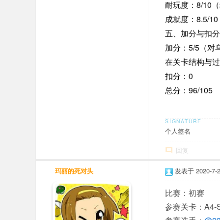
8/10
耐玩度：
（
8.5/10
成就度：
五、加分与扣分
5/5
加分：
（对
在关卡结构与过
0
扣分：
96/105
总分：
个人签名
回复
玛丽的死对头
发表于 2020-7-26
比赛：初赛
参赛关卡：A4-Sun