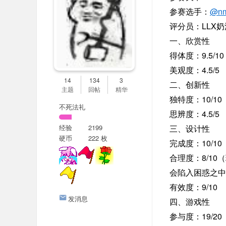
er
@nm
参赛选手：
社
LLX
评分员：
奶
区
一、欣赏性
9.5/10
得体度：
4.5/5
美观度：
14
134
3
二、创新性
主题
回帖
精华
10/10
独特度：
不死法礼
4.5/5
思辨度：
经验
2199
三、设计性
硬币
222 枚
10/10
完成度：
8/10
合理度：
（
会陷入困惑之中
9/10
有效度：
发消息
四、游戏性
19/20
参与度：