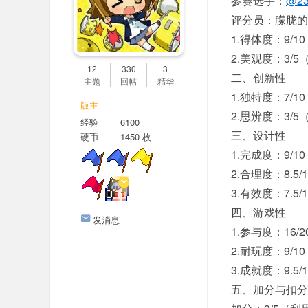
参赛选手：
@23
评分员：朦胧的
1.得体度：9/
2.美观度：3/
12
330
3
二、创新性
主题
回帖
精华
1.独特度：7/
版主
2.思辨度：3/
经验
6100
三、设计性
硬币
1450 枚
1.完成度：9/
2.合理度：8.5
3.有效度：7.
四、游戏性
发消息
1.参与度：16
2.耐玩度：9/
3.成就度：9.5
五、加分与扣分