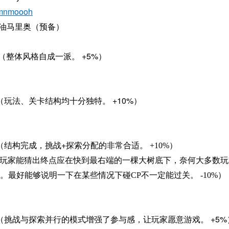
nmoooh
油马里奥（预备）
+5%
（整体风格自成一派。
）
+10%
（玩法、关卡结构均十分独特。
）
+
（结构完成，挑战
探索分配的非常合适。
+10%
）
玩家能猜出终点应在快到最右端的一棵大树底下，奈何大多数玩
。最好能够说明一下在某些情况下碰
CP
不一定能过关。
-10%
）
+5%
（挑战与探索并行的模式增强了参与感，让玩家愿意游戏。