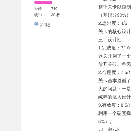
整个关卡以控
经验
740
（基础分90%
硬币
30 枚
2.思辨度：4/5
发消息
关卡的核心设计
三、设计性
1.完成度：7/10
这关开创了一个
放开关砖。龟壳
2.合理度：7.5/1
关卡基本遵循了
大的问题：一是
纯粹的坑人设计
3.有效度：8.5/1
利用一个硬壳撑
5%）。
四、游戏性