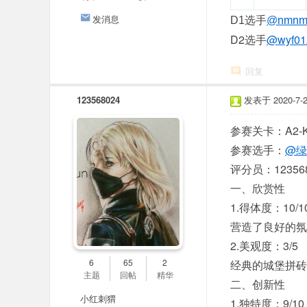
发消息
D1选手
@nmnm
D2选手
@wyf01
回复
123568024
发表于 2020-7-26
参赛关卡：A2-Koo
参赛选手：
@绿
评分员：123568
一、欣赏性
1.得体度：10/1
营造了良好的氛
2.美观度：3/5
6
65
2
经典的城堡拼砖
主题
回帖
精华
二、创新性
小红刺猬
1.独特度：9/10