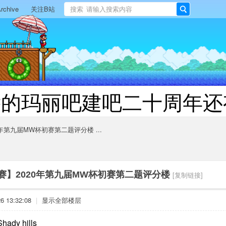
rchive
关注B站
搜索
搜
索
远的玛丽吧建吧二十周年还
年第九届MW杯初赛第二题评分楼 ...
赛】2020年第九届MW杯初赛第二题评分楼
[复制链接]
 13:32:08
|
显示全部楼层
hady hills