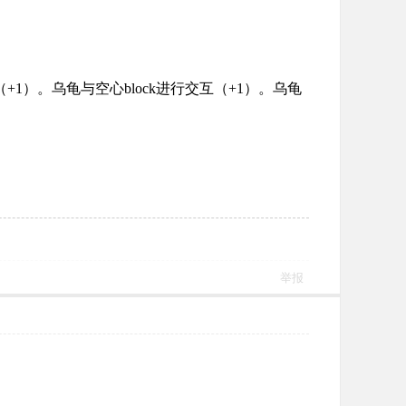
（
+1
）。乌龟与空心
block
进行交互（
+1
）。乌龟
举报