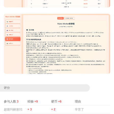
评分
参与人数
3
经验
+9
硬币
+6
理由
超级玛丽迷01
+ 3
+ 2
辛苦了