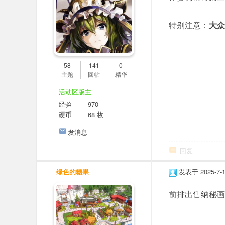
er
社
特别注意：
大众
区
58
141
0
主题
回帖
精华
活动区版主
经验
970
硬币
68 枚
发消息
回复
绿色的糖果
发表于 2025-7-16
前排出售纳秘画