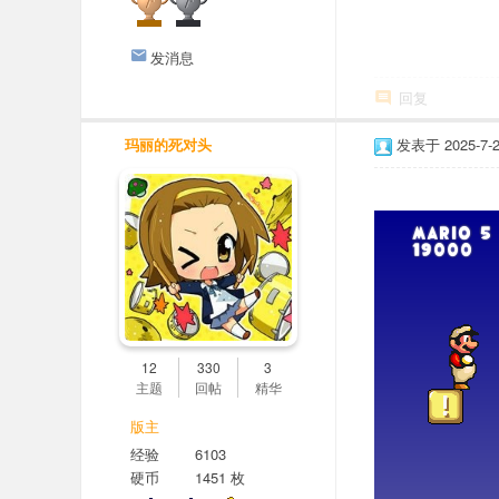
发消息
回复
玛丽的死对头
发表于 2025-7-29
12
330
3
主题
回帖
精华
版主
经验
6103
硬币
1451 枚