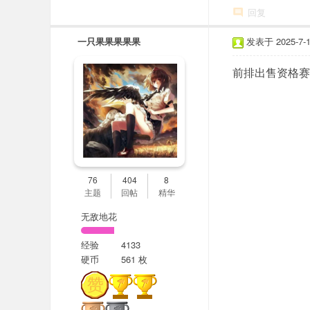
回复
一只果果果果果
发表于 2025-7-17
前排出售资格赛乱
76
404
8
主题
回帖
精华
无敌地花
经验
4133
硬币
561 枚