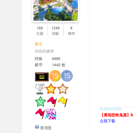
169
1249
8
主题
回帖
精华
版主
绿色的糖果
经验
9485
硬币
1442 枚
【勇闯恐怖鬼屋】Mar
点我下载
发消息