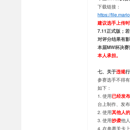
下载链接：
https://file.mar
建议选手上传时
7.11正式版
对评分结果有影
本届MW杯决赛
本人承担。
七、关于
违规
行
参赛选手不得有
如下：
1. 使用
已经发
台上制作、发布
2. 使用
其他人
3. 使用
抄袭
他
4. 在参赛关