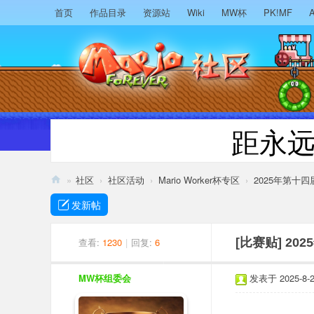
首页
作品目录
资源站
Wiki
MW杯
PK!MF
A
距永
»
社区
›
社区活动
›
Mario Worker杯专区
›
2025年第十
M
发新帖
ari
o
查看:
1230
|
回复:
6
[比赛贴]
20
F
MW杯组委会
发表于 2025-8-2 
or
ev