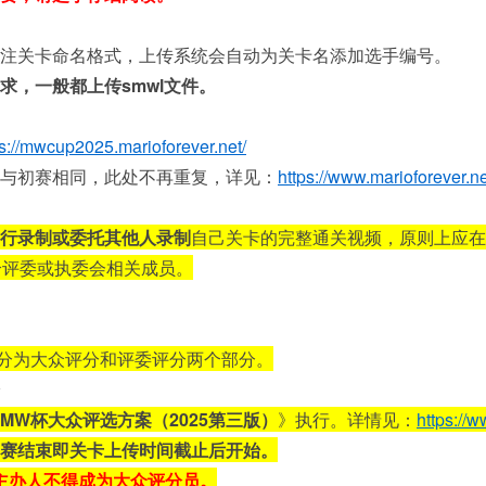
注关卡命名格式，上传系统会自动为关卡名添加选手编号。
求，一般都上传smwl文件。
ps://mwcup2025.marioforever.net/
与初赛相同，此处不再重复，详见：
https://www.marioforever.n
行录制或委托其他人录制
自己关卡的完整通关视频，原则上应在
给评委或执委会相关成员。
分为大众评分和评委评分两个部分。
MW杯大众评选方案（2025第三版）
》执行。详情见：
https://
赛结束即关卡上传时间截止后开始。
/主办人不得成为大众评分员。