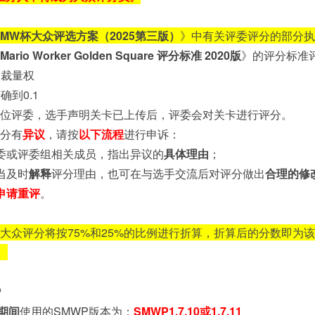
MW杯大众评选方案（2025第三版）
》中有关评委评分的部分执
Mario Worker Golden Square 评分标准 2020版
》的评分标准
由裁量权
确到0.1
位评委，选手声明关卡已上传后，评委会对关卡进行评分。
分有
异议
，请按
以下流程
进行申诉：
委或评委组相关成员，指出异议的
具体理由
；
当及时
解释
评分理由，也可在与选手交流后对评分做出
合理的修
申请重评
。
大众评分将按75%和25%的比例进行折算，折算后的分数即为
。
P
期间
使用的SMWP版本为：
SMWP1.7.10或1.7.11