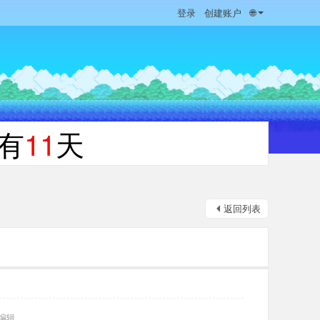
登录
创建账户
🌐
有
11
天
返回列表
 编辑