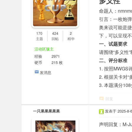
多义性
命题人：nmnmo
引言：一枚炮弹
奥来说可能是
170
424
2
下，可以呈现不
主题
回帖
精华
一、试题要求
活动区版主
请围绕“多义性
经验
2971
二、评分标准
硬币
215 枚
1. 按照MWG
发消息
2. 根据关卡对
3. 本题满分10
回复
一只果果果果果
发表于 2025-8-6 
声明回复：M-Just 