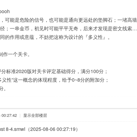
ooh
，可能是危险的信号，也可能是通向更远处的垫脚石；一堵高墙
捷径；一串金币，初见时可能平平无奇，后来才发现是密文线索…
同的作用或意蕴，不妨把这称为设计的『多义性』。
”制作一个关卡。
S评分标准2020版对关卡评定基础得分，满分100分；
“多义性”这一概念的体现程度，给予0~8分的附加分；
8分。
00:27:42
|
显示全部楼层
8-4.smwl（2025-08-06 00:27:19）