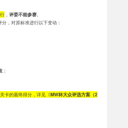
行
，
评委不能参赛
。
评分，对原标准进行以下变动：
改
；
该关卡的最终得分，详见《
MW杯大众评选方案（2