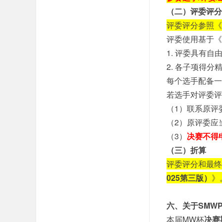
（二）评委评分
评委评分参照《
评委使用基于《
1. 评委具有自
2. 各子项得分精
每个选手配备一
若选手对评委评
（1）联系原评
（2）原评委应
（3）
决赛不得
（三）折算
评委评分和最终
025第三版）
》
六、关于SMW
本届MW杯
决赛