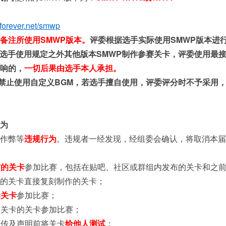
ioforever.net/smwp
备注所使用SMWP版本。
评委根据选手实际使用SMWP版本进行评
；若选手使用规定之外其他版本SMWP制作参赛关卡，评委使用最
响的，
一切后果由选手本人承担。
禁止使用自定义BGM，若选手擅自使用，评委评分时不予采用
为
作弊等
违规行为
。违规者一经发现，经组委会确认，将取消本届
布的关卡
参加比赛，包括在贴吧、社区或群组内发布的关卡和之前
的关卡直接复刻制作的关卡；
的关卡
参加比赛；
人关卡的关卡参加比赛；
卡上传及声明前将关卡
给他人测试
；