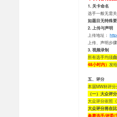
1. 关卡命名
选手一般无需关
如题目无特殊要
2. 上传与声明
上传地址：
htt
上传、声明步骤
3. 视频录制
所有选手均须
自
48小时内）
发
五、评分
本届MW杯评分
（一）大众评分
大众评分依照《
大众评分将在比
参赛选手/评委