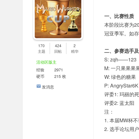
er
社
一、比赛性质
区
本阶段比赛为2
冠亚季军。如存
170
424
2
二、参赛选手及
主题
回帖
精华
S: zqh——123
活动区版主
M: 一只果果果
经验
2971
硬币
215 枚
W: 绿色的糖果
P: AngryStar6K
发消息
评委1: 玛丽的
评委2: 蓝太阳
注：
1. 本届MW杯
2. 选手论坛