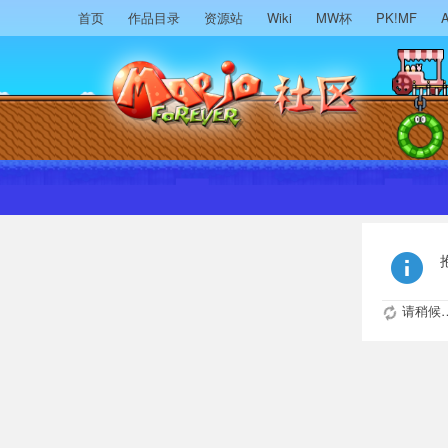
首页
作品目录
资源站
Wiki
MW杯
PK!MF
A
请稍候