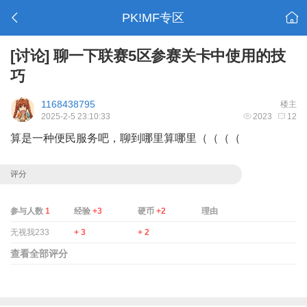
PK!MF专区
[讨论]
聊一下联赛5区参赛关卡中使用的技
巧
1168438795
楼主
2025-2-5 23:10:33
2023
12
算是一种便民服务吧，聊到哪里算哪里（（（（
评分
参与人数
1
经验
+3
硬币
+2
理由
无视我233
+ 3
+ 2
查看全部评分