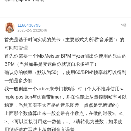
1168438795
5楼
2025-2-5 23:26:46
首先是基于时间实现的关卡（主要形式为所谓“音乐图”）的
时间轴管理
首先你需要一个MixMeister BPM **yzer测出你使用的乐曲的
BPM（当然如果是变速曲你就该自求多福了）
确认你的帧率（默认为50），使用60/BPM*帧率就可以得到
一拍是多少帧
我一般创建一个active来专门按帧计时（个人不推荐使用sa
mple position与ctf自带timer，并在性能上尽量控制帧率可以
稳定，当然其实不太严格的音乐图差一点点是无所谓的）
上面那个数值算出来一般会带有小数点，在做的时候≥、≤、
>、<可以直接引用这一数值，=、≠请转化为整数，如果使
用循环请在写法上考虑到舍入误差