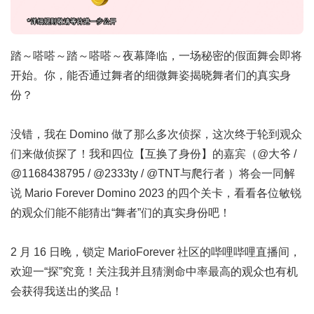
踏～嗒嗒～踏～嗒嗒～夜幕降临，一场秘密的假面舞会即将
开始。你，能否通过舞者的细微舞姿揭晓舞者们的真实身
份？
没错，我在 Domino 做了那么多次侦探，这次终于轮到观众
们来做侦探了！我和四位【互换了身份】的嘉宾（
@大爷
/
@1168438795
/
@2333ty
/
@TNT与爬行者
）将会一同解
说 Mario Forever Domino 2023 的四个关卡，看看各位敏锐
的观众们能不能猜出“舞者”们的真实身份吧！
2 月 16 日晚，锁定
MarioForever 社区的哔哩哔哩直播间
，
欢迎一“探”究竟！关注我并且猜测命中率最高的观众也有机
会获得我送出的奖品！