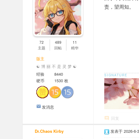
er
责，望周知。
社
区
72
489
11
主题
回帖
精华
版主
☯ 博 丽 不 是 灵 梦 ☯
经验
8440
硬币
1530 枚
发消息
回复
Dr.Chaos Kirby
发表于 2026-6-30