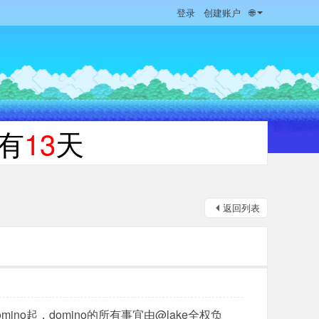
登录
创建账户
🌐
有
13
天
返回列表
o起，domino的所有事宜由@lake全权负