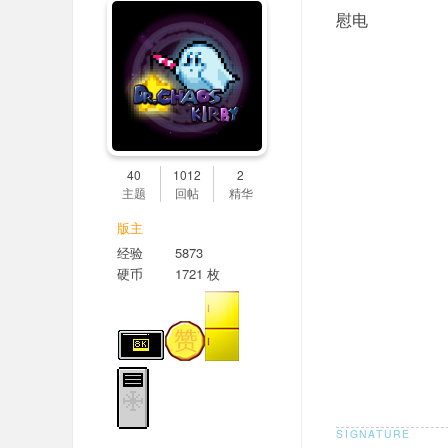
慰电
40
1012
2
主题
回帖
精华
版主
经验
5873
硬币
1721 枚