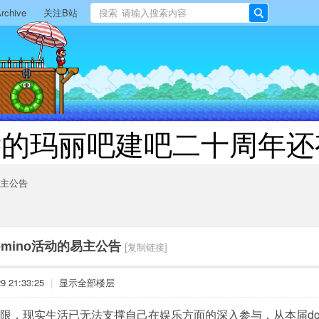
rchive
关注B站
搜索
搜
索
远的玛丽吧建吧二十周年还
易主公告
omino活动的易主公告
[复制链接]
 21:33:25
|
显示全部楼层
限，现实生活已无法支撑自己在娱乐方面的深入参与，从本届domin