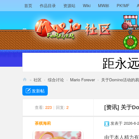
首页
作品目录
资源站
Wiki
MW杯
PK!MF
A
距永
»
社区
›
综合讨论
›
Mario Forever
›
关于Domino活动的
M
发新帖
ari
o
查看:
223
|
回复:
2
[资讯]
关于D
F
茶棋海莉
发表于 2026-6-29
or
ev
由于本人精力有