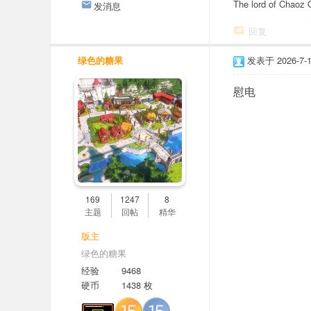
The lord of Chaoz 
发消息
回复
绿色的糖果
发表于 2026-7-1 
慰电
169
1247
8
主题
回帖
精华
版主
绿色的糖果
经验
9468
硬币
1438 枚