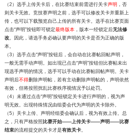
（2）选手上传关卡后，在比赛结束前需进行关卡
声明
，否
则关卡无效。竞技赛声明之前，选手可以修改关卡并重新上
传，也可以下载预览自己上传的所有关卡。选手在比赛页面
点击“声明”按钮即可锁定
最终版本
，版本一经锁定后
无法修
改
。因此，请选手务必确认要声明的关卡是否为正确的版
本。
（3）选手点击“声明”按钮后，会自动在比赛帖回帖声明，
一般无需手动声明。如出现已点击“声明”按钮但比赛帖未出
现选手声明的情况，选手可以手动在比赛帖回帖声明。关卡
声明后
不得
删除声明帖，若有主动删除声明帖的，声明依然
有效，但将按照扰乱比赛秩序视情况予以处罚。
（4）未通过点击“声明”按钮锁定关卡进行声明的，视为声
明无效。出现特殊情况由组委会代为声明的关卡除外。
（5）关卡上传、声明经组委会确认后，视为有效上传。总
之，只有严格按照
比赛开始——上传关卡——声明——比赛
结束
的流程提交的关卡才是
有效关卡
。