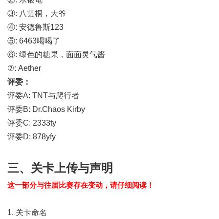
③: 八雲桐，大爷
④: 安德鲁斯123
⑤: 6463喝喝了
⑥: 绿色的糖果，面面灵气酱
⑦: Aether
评委：
评委A: TNT与爬行者
评委B: Dr.Chaos Kirby
评委C: 2333ty
评委D: 878yfy
三、关卡上传与声明
这一部分与往届比赛存在变动，请仔细阅读！
1. 关卡命名