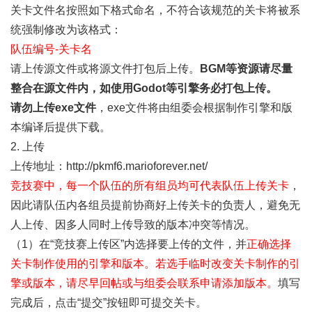
关卡文件名按照如下格式命名，不符合该规范的关卡将被系
统强制修改为该格式：
队伍编号-关卡名
请上传源文件或将源文件打包后上传。
BGM等资源请尽量
整合在源文件内，如使用Godot等引擎务必打包上传。
请勿上传exe文件
，exe文件将由组委会根据制作引擎和版
本编译后提供下载。
2. 上传
上传地址：
http://pkmf6.marioforever.net/
竞技赛中，每一个队伍的所有组员均可代表队伍上传关卡
，
因此请队伍内各组员提前协商好上传关卡的负责人，避免无
人上传、因多人同时上传导致的版本冲突等情况。
（1）在“竞技赛上传区”内选择要上传的文件，并
正确选择
关卡制作使用的引擎和版本。若选手临时改变关卡制作的引
擎或版本，请尽早回帖或与组委会联系申请添加版本。
填写
完成后，点击“提交”按钮即可提交关卡。