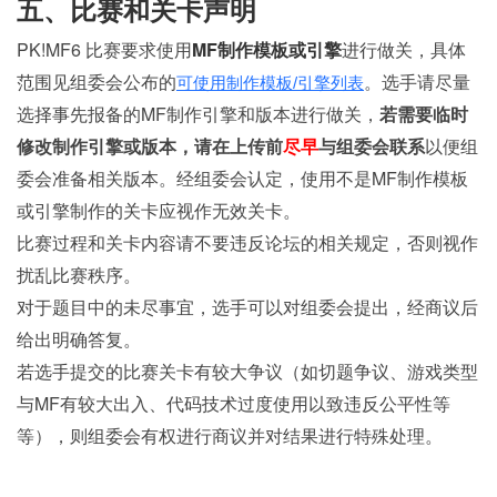
五、比赛和关卡声明
PK!MF6 比赛要求使用
MF制作模板或引擎
进行做关，具体
范围见组委会公布的
。选手请
尽量
可使用制作模板/引擎列表
选择事先报备的MF制作引擎和版本
进行做关，
若需要临时
修改制作引擎或版本，请在上传前
尽早
与组委会联系
以便组
委会准备相关版本。经组委会认定，使用不是MF制作模板
或引擎制作的关卡应视作无效关卡。
比赛过程和关卡内容请不要违反论坛的相关规定，否则视作
扰乱比赛秩序。
对于题目中的未尽事宜，选手可以对组委会提出，经商议后
给出明确答复。
若选手提交的比赛关卡有较大争议（如切题争议、游戏类型
与MF有较大出入、代码技术过度使用以致违反公平性等
等），则组委会有权进行商议并对结果进行特殊处理。