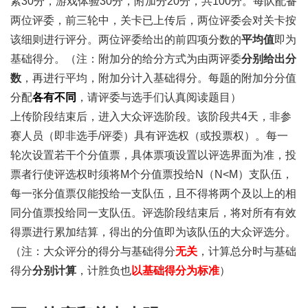
素30分，游戏体验30分，附加分20分，共100分。每队配备
两位评委，前三轮中，关卡已上传后，两位评委会对关卡按
该细则进行评分。两位评委给出的前四项分数的
平均值
即为
基础得分。（注：附加分的给分方式为由两评委
分别给出分
数
，再进行平均，附加分计入基础得分。每题的附加分分值
分配
各有不同
，请评委与选手们认真阅读题目）
上传阶段结束后，进入大众评选阶段。该阶段共4天，非参
赛人员（即非选手/评委）具有评选权（或投票权）。每一
轮次设置若干个分值票，具体票项设置以评选界面为准，投
票者行使评选权时须将M个分值票投给N（N<M）支队伍，
每一张分值票仅能投给一支队伍，且不得将两个及以上的相
同分值票投给同一支队伍。评选阶段结束后，将对所有有效
得票进行累加结算，得出的分值即为该队伍的大众评选分。
（注：大众评分的得分与基础得分
无关
，计算总分时与基础
得分
分别计算
，计胜负也
以基础得分为标准
）