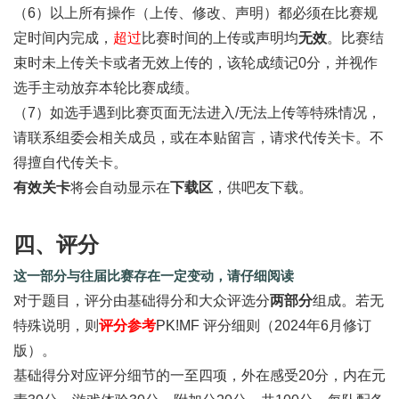
（6）以上所有操作（上传、修改、声明）都必须在比赛规
定时间内完成，
超过
比赛时间的上传或声明均
无效
。比赛结
束时未上传关卡或者无效上传的，该轮成绩记0分，并视作
选手主动放弃本轮比赛成绩。
（7）如选手遇到比赛页面无法进入/无法上传等特殊情况，
请联系组委会相关成员，或在本贴留言，请求代传关卡。不
得擅自代传关卡。
有效关卡
将会自动显示在
下载区
，供吧友下载。
四、评分
这一部分与往届比赛存在一定变动，请仔细阅读
对于题目，评分由基础得分和大众评选分
两部分
组成。若无
特殊说明，则
评分参考
PK!MF 评分细则（2024年6月修订
版）
。
基础得分对应评分细节的一至四项，外在感受20分，内在元