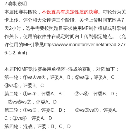
2.赛制说明
本届比赛共四轮，
不设置具有决定性质的决赛。
每轮分为关
卡上传、评分和大众评选三个阶段。关卡上传时间范围共7
天2小时，选手需要按照题目要求使用MF制作模板或引擎制
作关卡，使用的软件并在规定时间内上传到指定地点。（允
许使用的MF引擎见
https://www.marioforever.net/thread-277
6-1-2.html
）
本届PK!MF竞技赛采用单循环+混战的赛制，对阵如下：
第一轮：①vs④vs⑦，评委A、B；②vs⑥，评委A、C；
③vs⑤，评委B、C
第二轮：①vs⑤，评委A、B； ②vs④，评委B、D；
③vs⑥vs⑦，评委A、D
第三轮：①vs⑥，评委C、D； ②vs⑤vs⑦，评委A、
C；③vs④，评委A、D
第四轮：混战，评委：B、C、D