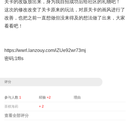
关卡的改版放出来，身为我自招成功后给社区的礼物吧！
这次的修改改变了关卡原来的玩法，对原关卡的画风进行了
改善，也把之前一直想做但没来得及的想法做了出来，大家
看看吧！
https://wwrl.lanzouy.com/iZUe92wr73mj
密码:1f8s
评分
参与人数
1
经验
+2
理由
茶棋海莉
+ 2
查看全部评分