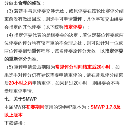
分做出
合理的修改
；
（3) 若选手与原评委交涉无效，或原评委在该轮比赛评分结
束前没有做出回应，则选手可申请
重评
，具体事项交由组委
会指定的其他评委（以下统称
指定评委
）；
（4) 指定评委代表的是组委会的决定，若认定某位评委或两
位评委的评分均有较严重的不合理之处，则可以针对一位或
两位评委启动
重评
程序，该名评委原评分无效，以
指定评委
的重新评分
为准。
（5) 重评申请最后期限为
常规评分时间结束后
20
小时
，如
果选手对评分仍有异议需要申请重评的，请在常规评分结束
后
20
小时之内
申请重评，如果超过20小时，则组委会不再
受理重评申请。
七、关于SMWP
本届MW杯
初赛期间
使用的SMWP版本为：
SMWP 1.7.8
及
以上版本
下载链接：