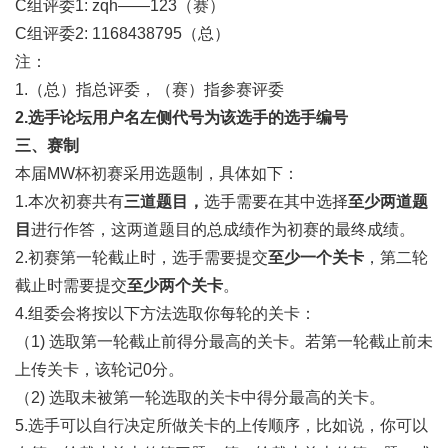
C
组评委1: zqh——123（赛）
C
组评委2: 1168438795（总）
注：
1.
（总）指总评委，（赛）指参赛评委
2.
选手论坛用户名左侧代号为该选手的选手编号
三、赛制
本届MW杯初赛采用选题制，具体如下：
1.
本次初赛共有
三道题目，
选手需要在其中选择
至少两道题
目
进行作答，这两道题目的总成绩作为初赛的最终成绩。
2.
初赛第一轮截止时，选手需要提交
至少一个关卡
，第二轮
截止时需要提交
至少两个关卡
。
4.
组委会将按以下方法选取你每轮的关卡：
（1) 选取第一轮截止前得分最高的关卡。若第一轮截止前未
上传关卡，该轮记0分。
（2) 选取未被第一轮选取的关卡中得分最高的关卡。
5.
选手可以自行决定所做关卡的上传顺序，比如说，你可以