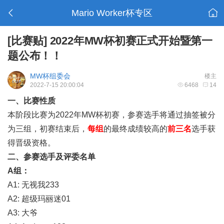
Mario Worker杯专区
[比赛贴]
2022年MW杯初赛正式开始暨第一
题公布！！
MW杯组委会
楼主
2022-7-15 20:00:04
6468
14
一、比赛性质
本阶段比赛为2022年MW杯初赛，参赛选手将通过抽签被分
为三组，初赛结束后，
每组
的最终成绩较高的
前三名
选手获
得晋级资格。
二、参赛选手及评委名单
A
组：
A1:
无视我233
A2:
超级玛丽迷01
A3:
大爷