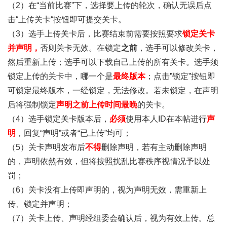
（2）在“当前比赛”下，选择要上传的轮次，确认无误后点
击“上传关卡“按钮即可提交关卡。
（3）选手上传关卡后，比赛结束前需要按照要求
锁定关卡
并声明，
否则关卡无效。在锁定
之前
，选手可以修改关卡，
然后重新上传；选手可以下载自己上传的所有关卡。选手须
锁定上传的关卡中，哪一个是
最终版本
；点击”锁定”按钮即
可锁定最终版本，一经锁定，无法修改。若未锁定，在声明
后将强制锁定
声明之前上传时间最晚
的关卡。
（4）选手锁定关卡版本后，
必须
使用本人ID在本帖进行
声
明
，回复“声明”或者“已上传”均可；
（5）关卡声明发布后
不得
删除声明，若有主动删除声明
的，声明依然有效，但将按照扰乱比赛秩序视情况予以处
罚；
（6）关卡没有上传即声明的，视为声明无效，需重新上
传、锁定并声明；
（7）关卡上传、声明经组委会确认后，视为有效上传。总