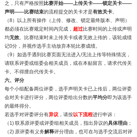
之，只有严格按照
比赛开始
——
上传关卡
——
锁定关卡
——
声明
——
比赛结束
的流程提交的关卡才是
有效关卡
。
（8）以上所有操作（上传、修改、锁定最终版本、声明）
都必须在比赛规定时间内完成，
超过
比赛时间的上传或声明
均
无效
。比赛结束时未上传关卡或者无效上传的，该轮成绩
记0分，并视作选手主动放弃本轮比赛成绩。
（9）如选手遇到比赛页面无法进入/无法上传等特殊情况，
请联系评委或组委会相关成员，或在本贴留言，请求代传关
卡。不得擅自代传关卡。
六、评分
每个小组配备两位评委，选手声明关卡已上传后，两位评委
会对关卡进行评分，两位评委给出分数的
平均分
即为该选手
的最终得分。
若选手对评委评分有
异议
，请按
以下流程
进行申诉：
（1) 联系原评委或评委组相关成员，指出异议的
具体理由
；
（2) 原评委有义务
解释
评分理由，也可在与选手交流后对评