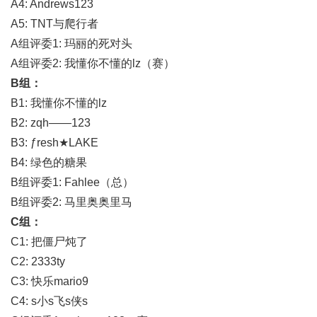
A4: Andrews123
A5: TNT
与爬行者
A
组评委1: 玛丽的死对头
A
组评委2: 我懂你不懂的lz（赛）
B
组：
B1:
我懂你不懂的lz
B2: zqh——123
B3:
ƒresh★LAKE
B4:
绿色的糖果
B
组评委1: Fahlee（总）
B
组评委2: 马里奥奥里马
C
组：
C1:
把僵尸炖了
C2: 2333ty
C3:
快乐mario9
C4: s
小s飞s侠s