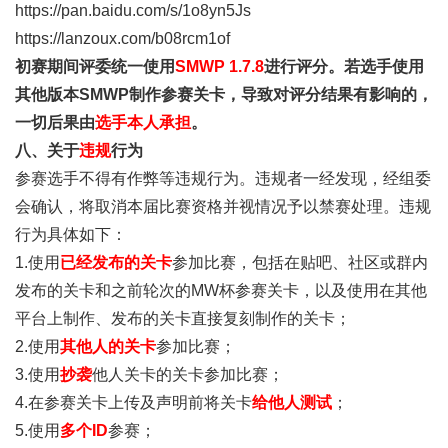
https://pan.baidu.com/s/1o8yn5Js
https://lanzoux.com/b08rcm1of
初赛期间评委统一使用
SMWP 1.7.8
进行评分。若选手使用
其他版本SMWP制作参赛关卡，导致对评分结果有影响的，
一切后果由
选手本人承担
。
八、关于
违规
行为
参赛选手不得有作弊等违规行为。违规者一经发现，经组委
会确认，将取消本届比赛资格并视情况予以禁赛处理。违规
行为具体如下：
1.使用
已经发布的关卡
参加比赛，包括在贴吧、社区或群内
发布的关卡和之前轮次的MW杯参赛关卡，以及使用在其他
平台上制作、发布的关卡直接复刻制作的关卡；
2.使用
其他人的关卡
参加比赛；
3.使用
抄袭
他人关卡的关卡参加比赛；
4.在参赛关卡上传及声明前将关卡
给他人测试
；
5.使用
多个
ID
参赛；