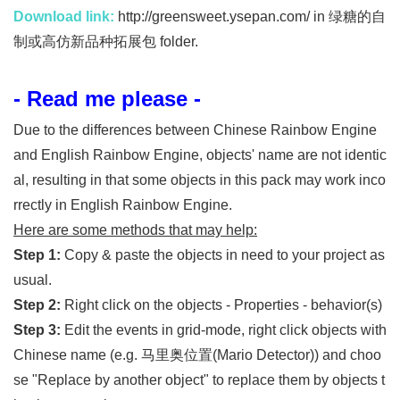
Download link:
http://greensweet.ysepan.com/
in 绿糖的自
制或高仿新品种拓展包 folder.
- Read me please -
Due to the differences between Chinese Rainbow Engine
and English Rainbow Engine, objects' name are not identic
al, resulting in that some objects in this pack may work inco
rrectly in English Rainbow Engine.
Here are some methods that may help:
Step 1:
Copy & paste the objects in need to your project as
usual.
Step 2:
Right click on the objects - Properties - behavior(s)
Step 3:
Edit the events in grid-mode, right click objects with
Chinese name (e.g. 马里奥位置(Mario Detector)) and choo
se "Replace by another object" to replace them by objects t