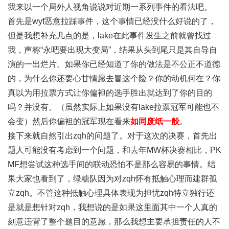
我来以一个局外人视角说说对近期一系列事件的看法吧。
首先是wyf恶意拉踩事件，这个事情已经没什么好说的了，
但是我想补充几点的是，lake在此事件发生之前就曾找过
我，声称“永吧要出现大变局”，结果从头到尾只是其自导自
演的一出烂片。如果你已经知道了你的做法是不公正不道德
的，为什么你还要心甘情愿去冒这个险？你的动机何在？你
真以为用拉票方式让你偏袒的选手胜出就达到了你的目的
吗？并没有。（虽然实际上如果没有lake拉票冠军可能也不
会变）然后你偏袒的冠军现在看来
如同废纸一般
。
接下来就自然引出zqh的问题了。对于这次的决赛，首先出
题人可能没有考虑到一个问题，和去年MW杯决赛相比，PK
MF想尝试这种选手间的联动恐怕不是那么容易的事情。结
果大家也看到了，绿糖队因为对zqh怀有抵触心理而建群孤
立zqh。不管这种抵触心理具体表现为担忧zqh特立独行还
是就是想针对zqh，我想说的是如果这里面其中一个人真的
刻意违背了整个题目的意愿，那么我想主要承担责任的人不