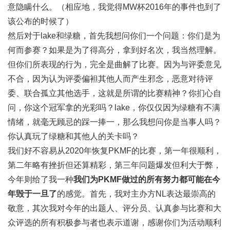
意隐瞒什么。（相应地，我觉得MW杯2016年的事件也到了
该公布的时候了）
然后对于lake和绿糖，首先我想问你们一个问题：你们是为
何而参赛？如果是为了得高分，拿到好名次，我当然理解。
但你们所表现的行为，完全是曲解了比赛。因为与评委意见
不合，因为认为评委偏袒其他人而产生邪念，恶意对待评
委、联合孤立其他选手，这就是所谓的比赛精神？你扪心自
问，你这个冠军拿的光彩吗？lake，你仅仅因为绿糖有不满
情绪，就毫无顾忌的踩一捧一，那么我想问你是当事人吗？
你认真玩了绿糖和其他人的关卡吗？
我们好不容易从2020年恢复PKMF的比赛，第一年很顺利，
第二年略有挫折但还算精彩，第三年问题爆发但利大于弊，
今年则给了我一种
我们为PKMF做过的所有努力都可能在今
年毁于一旦了
的感觉。首先，我对主办方NL表达最崇高的
敬意，其次我对今年的出题人、评分员、认真参与比赛和大
众评选的所有积极参与者也表示道谢，感谢你们为活动顺利