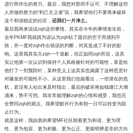
进行而作出的努力。最后，我想对那些不认可、不理解这些
人所做的努力的“利己主义者”说，我希望你们不要再来破坏
这个和谐稳定的社区，
还我们一片净土。
最后我再来说说zqh这些事情。其实在今年的事情发生前，
去年PKMF我就因为误认为zqh钻了题目的空子而感到不
快，并一度对zqh作出错误的判断，对其造成了不好的影
响。这里我其实欠zqh一个道歉，但正如同zqh所说，这其
实让他第一次认识到保持个人风格被针对的可能性，算是给
他打了一剂预防针，某种意义上这其实也揭露了这种恶意针
对爆发的可能性不小。从这里我们也能看出，一些潜在的危
机，若没有人站出来及时指出，最后的破坏将如钱塘江大潮
涌来，势不可挡。我非常能理解zqh的心情和感受，我也完
全赞同zqh的观点。我希望默许行为有朝一日可以转变为阻
止行为。
就是这样，我由衷的希望MF社区朝着更为和谐、更为理
性、更为包容、更为积极、更为公正、更能明辨是非的方向