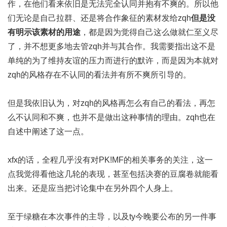
作，在他们看来依旧是无法完全认同并抱有不爽的。所以他
们无论是自己拉群、还是将合作象征的素材发给zqh
但是没
有明示该素材的用途
，都是因为觉得自己这么做就仁至义尽
了，并不想更多地去管zqh并与其合作。我需要指出这不是
单纯的为了维持友谊的压力而进行的默许，而是因为本就对
zqh的风格存在不认同的看法并有所不爽所引导的。
但是我依旧认为，对zqh的风格再怎么有自己的看法，再怎
么不认同和不爽，也并不是做出这种事情的理由。zqh也在
自述中阐述了这一点。
xfx的话，全程几乎没有对PK!MF的相关事务的关注，这一
点我觉得看他这几轮的表现，甚至包括决赛的豆腐卷就能看
出来。还是应当把讨论集中在另外四个人身上。
至于绿糖在本次事件的主导，以及ty今晚要公布的另一件事