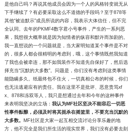
是他自己吗？再说其他成员会因为一个人的风格转变就无从
下手继续了？有必要采取这么不道德的手段吗？至于878等
其他“被迫默示”成员所说的内容，我表示大体信任，但不完
全认同。去年的PKMF4数字君小号事件，产生的一系列恶
果，我想很大概率就是因为知情者的纵容和默许而加剧的。
我一直想说的一个问题就是，当大家明知道某个事件是不对
的，很多人都会很精明的考虑到，哦，这个事情既然我知道
了我也会被牵连，那不如我装作不知道先自保好了，然后选
择充当“沉默的大多数”。问题是，你们没有考虑到这类事情
能隐瞒多久。纸最终包不住火，一切真相公布的时候，你们
也无法逃避应有的责任。我在这里不是批评、恶意责骂xf
x、878和冻双等人，我只是想通过去年和今年的这种事件
来表明我坚决的立场：
我认为MF社区坚决不能容忍一切恶
性事件酝酿，必须及时将其扼杀在摇篮里，不要充当沉默的
大多数。
MF社区是大家一起互相交流讨论分享乐趣的地
方，他不完全是我们所生活的现实世界，我们没有必要去刻