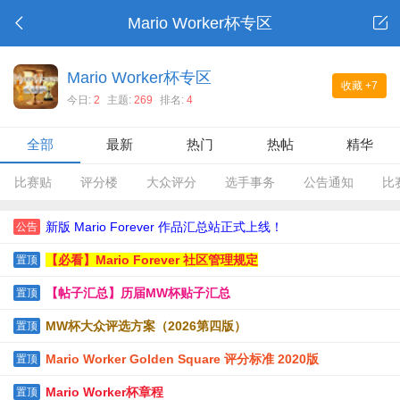
Mario Worker杯专区
Mario Worker杯专区
收藏
+7
今日:
2
主题:
269
排名:
4
全部
最新
热门
热帖
精华
比赛贴
评分楼
大众评分
选手事务
公告通知
比
新版 Mario Forever 作品汇总站正式上线！
公告
【必看】Mario Forever 社区管理规定
置顶
【帖子汇总】历届MW杯贴子汇总
置顶
MW杯大众评选方案（2026第四版）
置顶
Mario Worker Golden Square 评分标准 2020版
置顶
Mario Worker杯章程
置顶