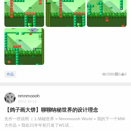
作品
2986
0
0
nmnmoooh
2022-10-13
【鸽子画大饼】聊聊纳秘世界的设计理念
先作一些说明（ 1.纳秘世界 = Nmnmoooh World = 我的下一个MW
大作品 = 我在21年年初只发了W1试 ...