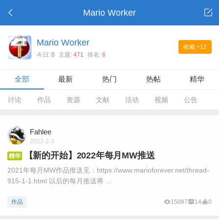
Mario Worker
Mario Worker
收藏
+12
今日:
0
主题:
471
排名:
6
全部
最新
热门
热帖
精华
讨论
作品
资源
文献
活动
视频
公告
Fahlee
2022-2-3
【新的开始】2022年每月MW推送
精华
2021年每月MW作品推送见：https://www.marioforever.net/thread-
915-1-1.html 以后的每月推送将 ...
作品
15087
14
0