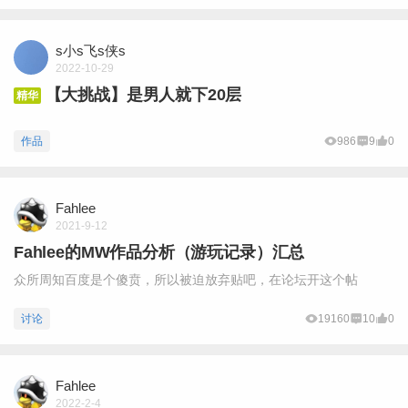
s小s飞s侠s
2022-10-29
【大挑战】是男人就下20层
精华
作品
986
9
0
Fahlee
2021-9-12
Fahlee的MW作品分析（游玩记录）汇总
众所周知百度是个傻贲，所以被迫放弃贴吧，在论坛开这个帖
讨论
19160
10
0
Fahlee
2022-2-4