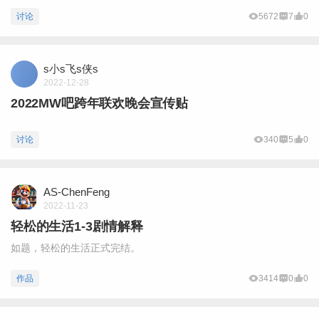
讨论
5672
7
0
s小s飞s侠s
2022-12-28
2022MW吧跨年联欢晚会宣传贴
讨论
340
5
0
AS-ChenFeng
2022-11-23
轻松的生活1-3剧情解释
如题，轻松的生活正式完结。
作品
3414
0
0