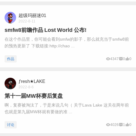
超级玛丽迷01
2022-8-11
smfw8前瞻作品 Lost World 公布!
在这个作品里，你可能会看到smfw的影子，那么就充当于smfw8前
的预热更新了 下载链接:http://chao ...
作品
4347
0
0
ƒresh★LAKE
2022-8-6
第十一届MW杯赛后复盘
啊，复赛被淘汰了，于是来说几句（ 关于Lava Lake 这关在两年前
也就是第九届MW杯就有要做的准 ...
讨论
4026
1
0