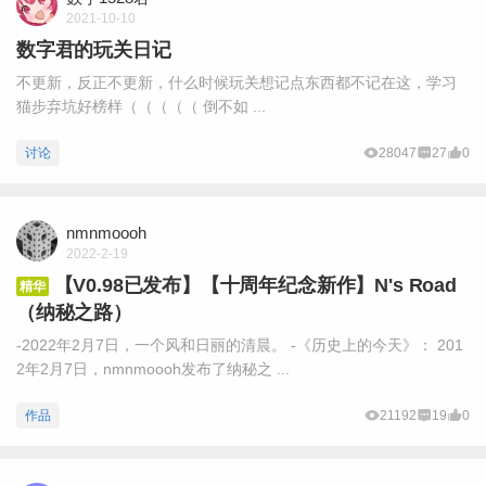
2021-10-10
数字君的玩关日记
不更新，反正不更新，什么时候玩关想记点东西都不记在这，学习
猫步弃坑好榜样（（（（（ 倒不如 ...
讨论
28047
27
0
nmnmoooh
2022-2-19
【V0.98已发布】【十周年纪念新作】N's Road
精华
（纳秘之路）
-2022年2月7日，一个风和日丽的清晨。 -《历史上的今天》： 201
2年2月7日，nmnmoooh发布了纳秘之 ...
作品
21192
19
0