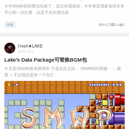
今年MW杯的初赛也结束了。其实对我来说，今年算是我参加得非常
开心的一次比赛，以至于在比赛结束 ...
讨论
4412
14
0
ƒresh★LAKE
2022-10-1
Lake’s Data Package可替换BGM包
今天是SMWM发布两周年 于是在此之际， SMWMDX震撼······ 跳
票（ 不过我还是发一下自己 ...