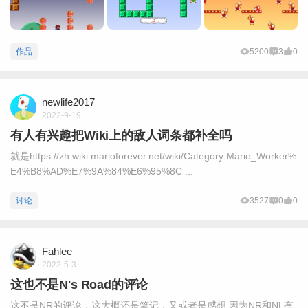
作品
5200
3
0
newlife2017
2022-9-19
有人有兴趣把Wiki上的敌人词条都补全吗
就是https://zh.wiki.marioforever.net/wiki/Category:Mario_Worker%
E4%B8%AD%E7%9A%84%E6%95%8C ...
讨论
3527
0
0
Fahlee
2022-5-3
这也不是N's Road的评论
这不是NR的评论，这大概还是笔记，又或者是感想 因为NR和NL有