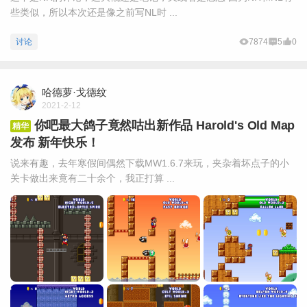
些类似，所以本次还是像之前写NL时 ...
讨论
7874
5
0
哈德萝·戈德纹
2021-2-12
你吧最大鸽子竟然咕出新作品 Harold's Old Map
精华
发布 新年快乐！
说来有趣，去年寒假间偶然下载MW1.6.7来玩，夹杂着坏点子的小
关卡做出来竟有二十余个，我正打算 ...