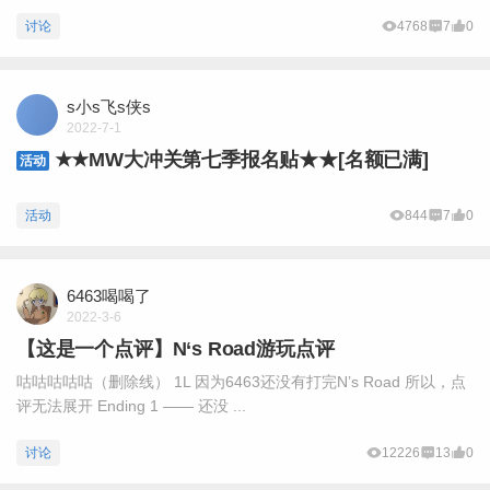
讨论
4768
7
0
s小s飞s侠s
2022-7-1
★★MW大冲关第七季报名贴★★[名额已满]
活动
活动
844
7
0
6463喝喝了
2022-3-6
【这是一个点评】N‘s Road游玩点评
咕咕咕咕咕（删除线） 1L 因为6463还没有打完N’s Road 所以，点
评无法展开 Ending 1 —— 还没 ...
讨论
12226
13
0