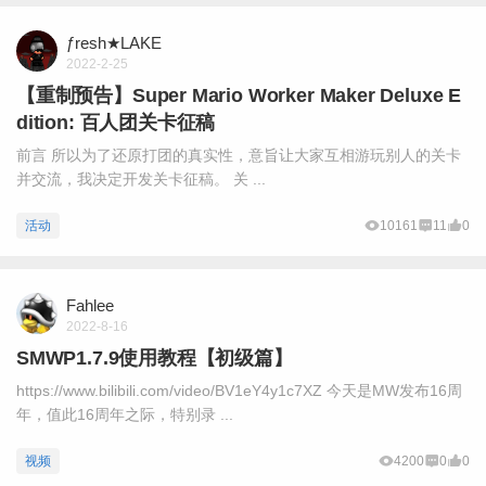
ƒresh★LAKE
2022-2-25
【重制预告】Super Mario Worker Maker Deluxe E
dition: 百人团关卡征稿
前言 所以为了还原打团的真实性，意旨让大家互相游玩别人的关卡
并交流，我决定开发关卡征稿。 关 ...
活动
10161
11
0
Fahlee
2022-8-16
SMWP1.7.9使用教程【初级篇】
https://www.bilibili.com/video/BV1eY4y1c7XZ 今天是MW发布16周
年，值此16周年之际，特别录 ...
视频
4200
0
0