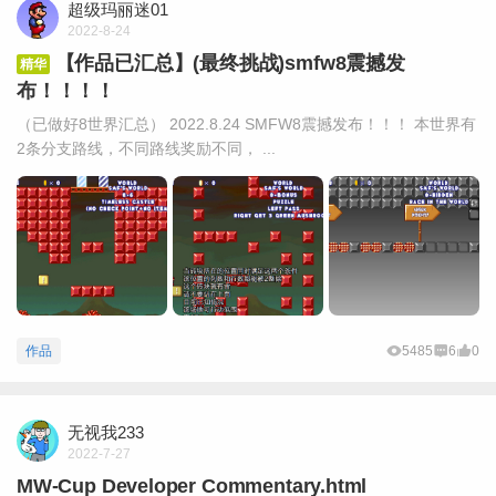
超级玛丽迷01
2022-8-24
【作品已汇总】(最终挑战)smfw8震撼发
精华
布！！！！
（已做好8世界汇总） 2022.8.24 SMFW8震撼发布！！！ 本世界有
2条分支路线，不同路线奖励不同， ...
作品
5485
6
0
无视我233
2022-7-27
MW-Cup Developer Commentary.html